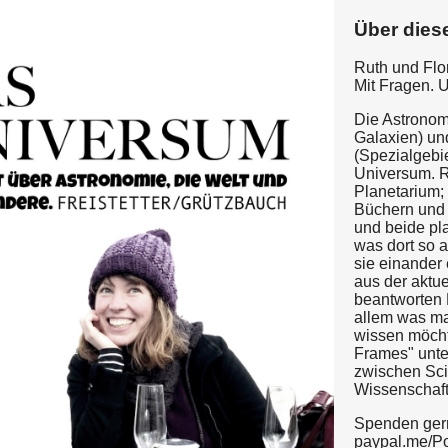
Über dies
Ruth und Flo
Mit Fragen. 
Die Astronom
Galaxien) un
(Spezialgebi
Universum. R
Planetarium; 
Büchern und
und beide pl
was dort so a
sie einander
aus der aktu
beantworten 
allem was m
wissen möcht
Frames" unte
zwischen Sci
Wissenschaft
Spenden ger
paypal.me/P