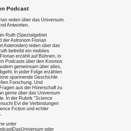
en Podcast
rian reden über das Universum.
Und Antworten.
in Ruth (Spezialgebiet
d der Astronom Florian
et Asteroiden) reden über das
uth betreibt ein mobiles
Florian erzählt auf Bühnen, in
 in Podcasts über den Kosmos
audern gemeinsam über alles,
bgeht. In jeder Folge erzählen
 eine spannende Geschichte
ellen Forschung. Und
Fragen aus der Hörerschaft zu
an gerne über das Universum
e. In der Rubrik "Science
rsucht Evi die Verbindungen
ence Fiction und echter
.
ne unter
odcastDasUniversum oder