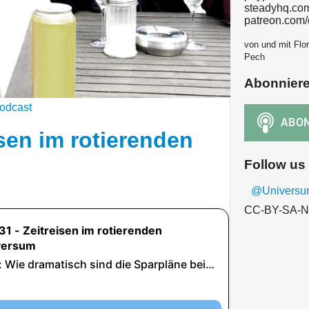
steadyhq.co
patreon.com
von und mit Flor
Pech
Abonnier
odcast
sen im rotierenden
Follow us
@Univers
CC-BY-SA-N