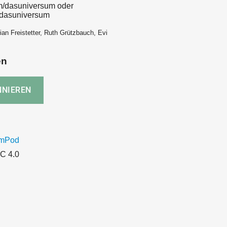
m/dasuniversum oder
/dasuniversum
ian Freistetter, Ruth Grützbauch, Evi
en
umPod
C 4.0