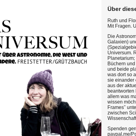
Über dies
Ruth und Flo
Mit Fragen. 
Die Astronom
Galaxien) un
(Spezialgebi
Universum. R
Planetarium; 
Büchern und
und beide pl
was dort so a
sie einander
aus der aktu
beantworten 
allem was m
wissen möcht
Frames" unte
zwischen Sci
Wissenschaft
Spenden ger
paypal.me/P