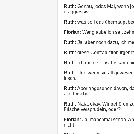
Ruth:
Genau, jedes Mal, wenn jem
uraggressiv,
Ruth:
was soll das überhaupt b
Florian:
War glaube ich seit zehn 
Ruth:
Ja, aber noch dazu, ich mein
Ruth:
diese Contradiction irgendw
Ruth:
Ich meine, Frische kann nie
Ruth:
Und wenn sie alt gewesen 
frisch.
Ruth:
Aber abgesehen davon, dass
alte Frische.
Ruth:
Naja, okay. Wir gehören zu
Frische versprudeln, oder?
Florian:
Ja, manchmal schon. Aber 
nicht