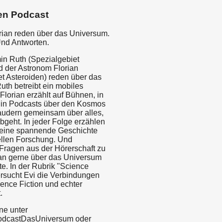
en Podcast
rian reden über das Universum.
Und Antworten.
in Ruth (Spezialgebiet
d der Astronom Florian
et Asteroiden) reden über das
uth betreibt ein mobiles
Florian erzählt auf Bühnen, in
 in Podcasts über den Kosmos
audern gemeinsam über alles,
bgeht. In jeder Folge erzählen
 eine spannende Geschichte
ellen Forschung. Und
Fragen aus der Hörerschaft zu
an gerne über das Universum
e. In der Rubrik "Science
rsucht Evi die Verbindungen
ence Fiction und echter
.
ne unter
odcastDasUniversum oder