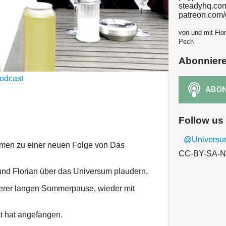
steadyhq.co
patreon.com
von und mit Flor
Pech
Abonnier
odcast
Follow us
@Univers
mmen zu einer neuen Folge von Das
CC-BY-SA-N
und Florian über das Universum plaudern.
erer langen Sommerpause, wieder mit
t hat angefangen.