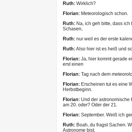
Ruth:
Wirklich?
Florian:
Meteorologisch schon.
Ruth:
Na, ich geh bitte, dass ich
Schasen,
Ruth:
nur weil es der erste kalen
Ruth:
Also hier ist es heiß und s
Florian:
Ja, hier kommt gerade e
erst einen
Florian:
Tag nach dem meteorolo
Florian:
Erscheinen tut es eine
Herbstbeginn.
Florian:
Und der astronomische He
am 20. oder? Oder der 21.
Florian:
September. Weiß ich ger
Ruth:
Boah, du fragst Sachen. Wo
Astronome bist.