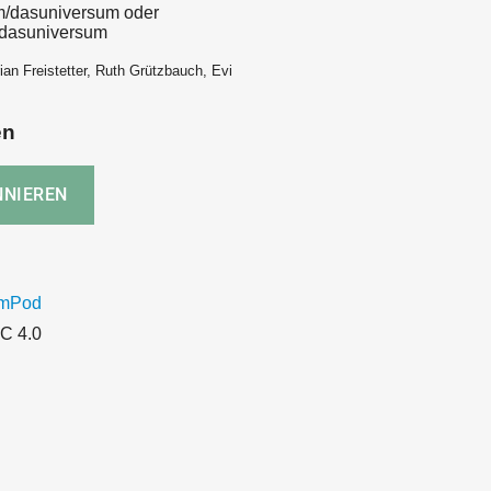
m/dasuniversum oder
/dasuniversum
ian Freistetter, Ruth Grützbauch, Evi
en
umPod
C 4.0