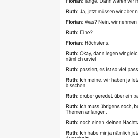
Florian:
lange. Dann wären wir m
Ruth:
Ja, jetzt müssen wir aber
Florian:
Was? Nein, wir nehmen k
Ruth:
Eine?
Florian:
Höchstens.
Ruth:
Okay, dann legen wir gleich
nämlich urviel
Ruth:
passiert, es ist so viel pass
Ruth:
Ich meine, wir haben ja le
bisschen
Ruth:
drüber geredet, über ein pa
Ruth:
Ich muss übrigens noch, be
Themen anfangen,
Ruth:
noch einen kleinen Nachtr
Ruth:
Ich habe mir ja nämlich jet