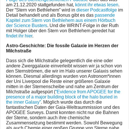
am 21.12.2020 stattgefunden hat,
könnt ihr etwas lesen
.
Der “Stern von Bethlehem” wird in
dieser Podcastfolge
im
Detail behandelt und als Bonus gibt es das
passende
Kapitel zum Stern von Bethlehem aus einem Hörbuch
der Science Busters
. Und die WRINT-Folge in der Ruth
mit Holger über den Stern von Bethlehem geredet hat
findet ihr hier
.
Astro-Geschichte: Die fossile Galaxie im Herzen der
Milchstraße
Dass sich die Milchstraße gelegentlich die eine oder
andere Zwerggalaxie einverleibt wissen wir ja schon von
den Sternströmen, die wir im Halo unserer Galaxis sehen
können. Diesmal allerdings wurden von Astronom*innen
der Uni Liverpool die Reste einer größeren Galaxie
mitten in der Sternenscheibe und nahe am Zentrum der
Milchstraße aufgespürt (
“Evidence from APOGEE for the
presence of a major building block of the halo buried in
the inner Galaxy”
. Möglich wurde das durch die
fantastischen Daten der Gaia-Weltraummission und des
APOGEE Surveys. Damit konnten nicht nur die Bahnen
der Sterne, sondern auch ihre chemische
Zusammensetzung bestimmt werden. Sowohl Bewegung
als auch Chemie einer großen Gruppe von Sterne nahe