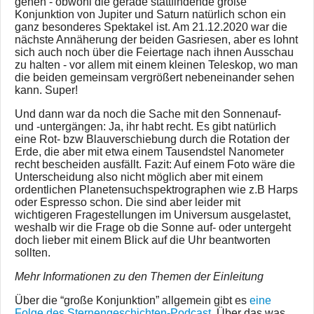
gehen - obwohl die gerade stattfindende große
Konjunktion von Jupiter und Saturn natürlich schon ein
ganz besonderes Spektakel ist. Am 21.12.2020 war die
nächste Annäherung der beiden Gasriesen, aber es lohnt
sich auch noch über die Feiertage nach ihnen Ausschau
zu halten - vor allem mit einem kleinen Teleskop, wo man
die beiden gemeinsam vergrößert nebeneinander sehen
kann. Super!
Und dann war da noch die Sache mit den Sonnenauf-
und -untergängen: Ja, ihr habt recht. Es gibt natürlich
eine Rot- bzw Blauverschiebung durch die Rotation der
Erde, die aber mit etwa einem Tausendstel Nanometer
recht bescheiden ausfällt. Fazit: Auf einem Foto wäre die
Unterscheidung also nicht möglich aber mit einem
ordentlichen Planetensuchspektrographen wie z.B Harps
oder Espresso schon. Die sind aber leider mit
wichtigeren Fragestellungen im Universum ausgelastet,
weshalb wir die Frage ob die Sonne auf- oder untergeht
doch lieber mit einem Blick auf die Uhr beantworten
sollten.
Mehr Informationen zu den Themen der Einleitung
Über die “große Konjunktion” allgemein gibt es
eine
Folge des Sternengeschichten-Podcast
. Über das was