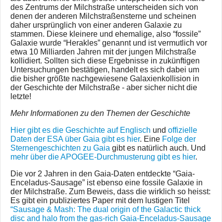
des Zentrums der Milchstraße unterscheiden sich von
denen der anderen Milchstraßensterne und scheinen
daher ursprünglich von einer anderen Galaxie zu
stammen. Diese kleinere und ehemalige, also “fossile”
Galaxie wurde “Herakles” genannt und ist vermutlich vor
etwa 10 Milliarden Jahren mit der jungen Milchstraße
kollidiert. Sollten sich diese Ergebnisse in zukünftigen
Untersuchungen bestätigen, handelt es sich dabei um
die bisher größte nachgewiesene Galaxienkollision in
der Geschichte der Milchstraße - aber sicher nicht die
letzte!
Mehr Informationen zu den Themen der Geschichte
Hier gibt es die Geschichte auf Englisch
und
offizielle
Daten der ESA über Gaia gibt es hier
. Eine
Folge der
Sternengeschichten zu Gaia
gibt es natürlich auch. Und
mehr über die APOGEE-Durchmusterung gibt es hier
.
Die vor 2 Jahren in den Gaia-Daten entdeckte “Gaia-
Enceladus-Sausage” ist ebenso eine fossile Galaxie in
der Milchstraße. Zum Beweis, dass die wirklich so heisst:
Es gibt ein publiziertes Paper mit dem lustigen Titel
“Sausage & Mash: The dual origin of the Galactic thick
disc and halo from the gas-rich Gaia-Enceladus-Sausage