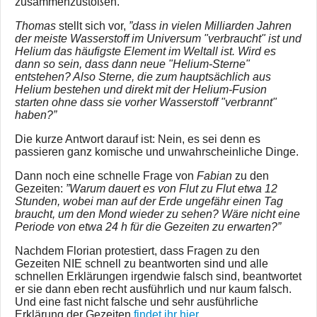
zusammenzustoßen.
Thomas
stellt sich vor,
”dass in vielen Milliarden Jahren
der meiste Wasserstoff im Universum "verbraucht" ist und
Helium das häufigste Element im Weltall ist. Wird es
dann so sein, dass dann neue "Helium-Sterne"
entstehen? Also Sterne, die zum hauptsächlich aus
Helium bestehen und direkt mit der Helium-Fusion
starten ohne dass sie vorher Wasserstoff "verbrannt"
haben?”
Die kurze Antwort darauf ist: Nein, es sei denn es
passieren ganz komische und unwahrscheinliche Dinge.
Dann noch eine schnelle Frage von
Fabian
zu den
Gezeiten:
”Warum dauert es von Flut zu Flut etwa 12
Stunden, wobei man auf der Erde ungefähr einen Tag
braucht, um den Mond wieder zu sehen? Wäre nicht eine
Periode von etwa 24 h für die Gezeiten zu erwarten?”
Nachdem Florian protestiert, dass Fragen zu den
Gezeiten NIE schnell zu beantworten sind und alle
schnellen Erklärungen irgendwie falsch sind, beantwortet
er sie dann eben recht ausführlich und nur kaum falsch.
Und eine fast nicht falsche und sehr ausführliche
Erklärung der Gezeiten
findet ihr hier
.