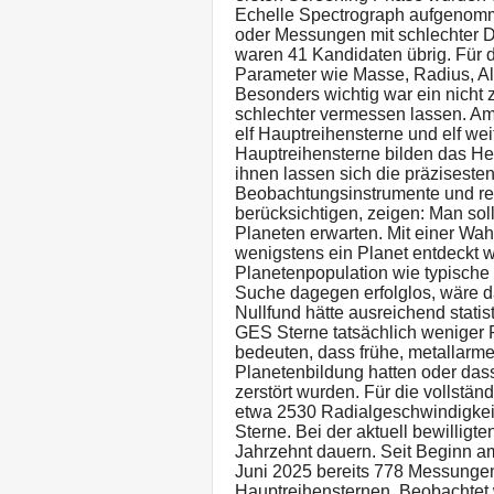
Echelle Spectrograph aufgenomm
oder Messungen mit schlechter 
waren 41 Kandidaten übrig. Für 
Parameter wie Masse, Radius, A
Besonders wichtig war ein nicht 
schlechter vermessen lassen. Am 
elf Hauptreihensterne und elf we
Hauptreihensterne bilden das 
ihnen lassen sich die präzisest
Beobachtungsinstrumente und rea
berücksichtigen, zeigen: Man soll
Planeten erwarten. Mit einer Wahr
wenigstens ein Planet entdeckt w
Planetenpopulation wie typische 
Suche dagegen erfolglos, wäre 
Nullfund hätte ausreichend stati
GES Sterne tatsächlich weniger
bedeuten, dass frühe, metallarm
Planetenbildung hatten oder das
zerstört wurden. Für die volls
etwa 2530 Radialgeschwindigkei
Sterne. Bei der aktuell bewilligt
Jahrzehnt dauern. Seit Beginn 
Juni 2025 bereits 778 Messungen
Hauptreihensternen. Beobachtet