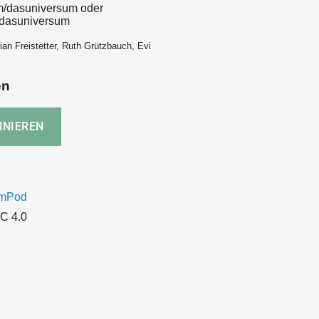
m/dasuniversum oder
/dasuniversum
ian Freistetter, Ruth Grützbauch, Evi
en
umPod
C 4.0