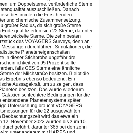
en, um Doppelsterne, veränderliche Sterne
Datenqualität auszuschließen. Danach
diese bestimmten die Forschenden
lter und chemische Zusammensetzung.
zu großer Radius, da sich große Sterne
Ende qualifizierten sich 22 Sterne, darunter
iterentwickelte Sterne. Die zehn besten
Herzstück des VOYAGERS Surveys, denn an
en Messungen durchführen. Simulationen, die
listische Planeteneigenschaften
te in dieser Stichprobe ungefähr drei
scheinlichkeit von 95 Prozent sollte
erden, falls GES Sterne eine ähnliche
Sterne der Milchstraße besitzen. Bleibt die
das Ergebnis ebenso bedeutend. Ein
stische Aussagekraft, um zu zeigen, dass
 Planeten besitzen. Das würde wiederum
e Galaxien schlechtere Bedingungen für die
s entstandene Planetensysteme später
tändige Untersuchung braucht VOYAGERS
tsmessungen für die 22 ausgewählten
en Beobachtungszeit wird das etwa ein
am 12. November 2022 wurden bis zum 10.
 durchgeführt, darunter 385 bei den zehn
 wird unter anderem mit HARPS und