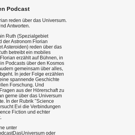
en Podcast
rian reden über das Universum.
Und Antworten.
in Ruth (Spezialgebiet
d der Astronom Florian
et Asteroiden) reden über das
uth betreibt ein mobiles
Florian erzählt auf Bühnen, in
 in Podcasts über den Kosmos
audern gemeinsam über alles,
bgeht. In jeder Folge erzählen
 eine spannende Geschichte
ellen Forschung. Und
Fragen aus der Hörerschaft zu
an gerne über das Universum
e. In der Rubrik "Science
rsucht Evi die Verbindungen
ence Fiction und echter
.
ne unter
odcastDasUniversum oder