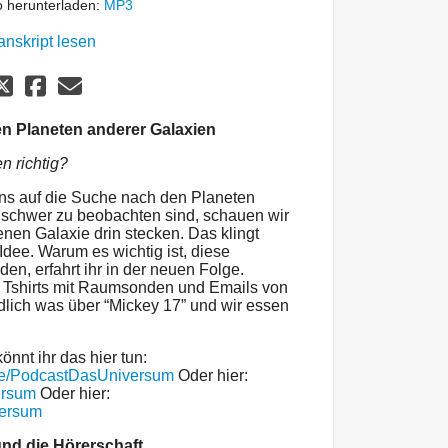
 herunterladen:
MP3
anskript lesen
n Planeten anderer Galaxien
n richtig?
ns auf die Suche nach den Planeten
o schwer zu beobachten sind, schauen wir
enen Galaxie drin stecken. Das klingt
 Idee. Warum es wichtig ist, diese
den, erfahrt ihr in der neuen Folge.
 Tshirts mit Raumsonden und Emails von
ndlich was über “Mickey 17” und wir essen
önnt ihr das hier tun:
me/PodcastDasUniversum
Oder hier:
ersum
Oder hier:
versum
nd die Hörerschaft