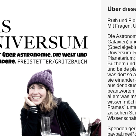
Über dies
Ruth und Flo
Mit Fragen. 
Die Astronom
Galaxien) un
(Spezialgebi
Universum. R
Planetarium; 
Büchern und
und beide pl
was dort so a
sie einander
aus der aktu
beantworten 
allem was m
wissen möcht
Frames" unte
zwischen Sci
Wissenschaft
Spenden ger
paypal.me/P