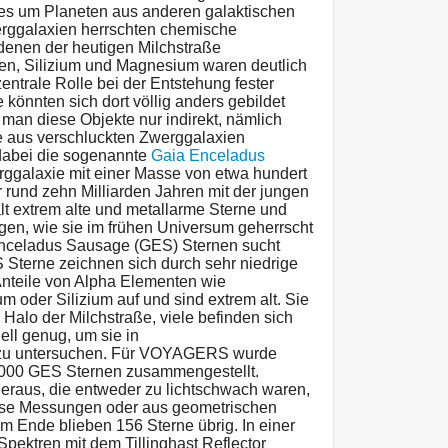
es um Planeten aus anderen galaktischen
rggalaxien herrschten chemische
 denen der heutigen Milchstraße
en, Silizium und Magnesium waren deutlich
zentrale Rolle bei der Entstehung fester
könnten sich dort völlig anders gebildet
man diese Objekte nur indirekt, nämlich
e aus verschluckten Zwerggalaxien
dabei die sogenannte
Gaia Enceladus
erggalaxie mit einer Masse von etwa hundert
 rund zehn Milliarden Jahren mit der jungen
lt extrem alte und metallarme Sterne und
ngen, wie sie im frühen Universum geherrscht
nceladus Sausage (GES) Sternen sucht
terne zeichnen sich durch sehr niedrige
Anteile von Alpha Elementen wie
m oder Silizium auf und sind extrem alt. Sie
 Halo der Milchstraße, viele befinden sich
ell genug, um sie in
 zu untersuchen. Für VOYAGERS wurde
48000 GES Sternen zusammengestellt.
 heraus, die entweder zu lichtschwach waren,
zise Messungen oder aus geometrischen
m Ende blieben 156 Sterne übrig. In einer
pektren mit dem Tillinghast Reflector