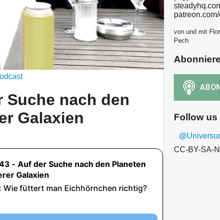
steadyhq.co
patreon.com
von und mit Flor
Pech
Abonnier
odcast
r Suche nach den
er Galaxien
Follow us
@Univers
CC-BY-SA-N