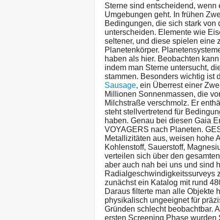
Sterne sind entscheidend, wenn 
Umgebungen geht. In frühen Zwe
Bedingungen, die sich stark von
unterscheiden. Elemente wie Eis
seltener, und diese spielen eine 
Planetenkörper. Planetensysteme 
haben als hier. Beobachten kann 
indem man Sterne untersucht, di
stammen. Besonders wichtig ist 
Sausage
, ein Überrest einer Zw
Millionen Sonnenmassen, die vor
Milchstraße verschmolz. Er enthä
steht stellvertretend für Bedingu
haben. Genau bei diesen Gaia E
VOYAGERS nach Planeten. GES S
Metallizitäten aus, weisen hohe 
Kohlenstoff, Sauerstoff, Magnesiu
verteilen sich über den gesamten
aber auch nah bei uns und sind h
Radialgeschwindigkeitssurveys
zunächst ein Katalog mit rund 
Daraus filterte man alle Objekte
physikalisch ungeeignet für prä
Gründen schlecht beobachtbar. A
ersten Screening Phase wurden S