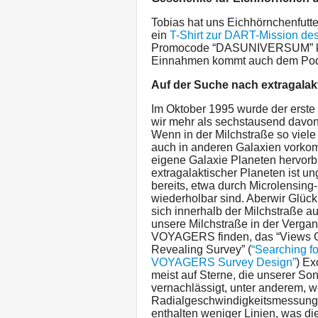
Tobias hat uns Eichhörnchenfutt
ein
T-Shirt zur DART-Mission des
Promocode “DASUNIVERSUM” krieg
Einnahmen kommt auch dem Pod
Auf der Suche nach extragalak
Im Oktober 1995 wurde der erste
wir mehr als sechstausend davon.
Wenn in der Milchstraße so viele 
auch in anderen Galaxien vorko
eigene Galaxie Planeten hervorbr
extragalaktischer Planeten ist u
bereits, etwa durch Microlensing-
wiederholbar sind. Aberwir Glück,
sich innerhalb der Milchstraße a
unsere Milchstraße in der Vergan
VOYAGERS finden, das “Views O
Revealing Survey” (
“Searching f
VOYAGERS Survey Design”
) Ex
meist auf Sterne, die unserer S
vernachlässigt, unter anderem, we
Radialgeschwindigkeitsmessunge
enthalten weniger Linien, was di