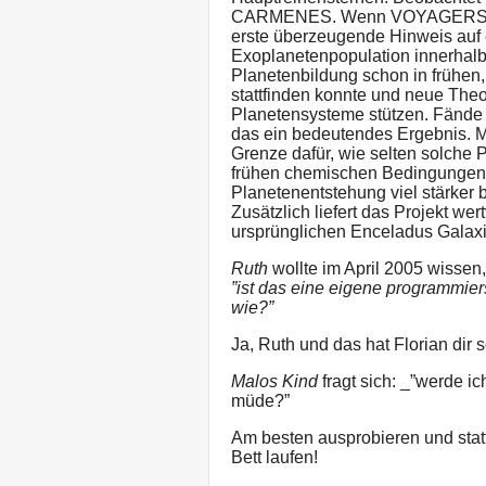
CARMENES. Wenn VOYAGERS tats
erste überzeugende Hinweis auf 
Exoplanetenpopulation innerhalb
Planetenbildung schon in frühen,
stattfinden konnte und neue Theo
Planetensysteme stützen. Fände
das ein bedeutendes Ergebnis. M
Grenze dafür, wie selten solche P
frühen chemischen Bedingungen 
Planetenentstehung viel stärker
Zusätzlich liefert das Projekt we
ursprünglichen Enceladus Galax
Ruth
wollte im April 2005 wissen
”ist das eine eigene programmier
wie?”
Ja, Ruth und das hat Florian dir 
Malos Kind
fragt sich: _”werde i
müde?”
Am besten ausprobieren und stat
Bett laufen!