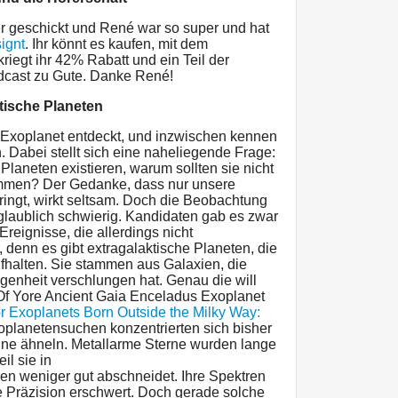
er geschickt und René war so super und hat
ignt
. Ihr könnt es kaufen, mit dem
t ihr 42% Rabatt und ein Teil der
cast zu Gute. Danke René!
tische Planeten
 Exoplanet entdeckt, und inzwischen kennen
 Dabei stellt sich eine naheliegende Frage:
Planeten existieren, warum sollten sie nicht
mmen? Der Gedanke, dass nur unsere
ingt, wirkt seltsam. Doch die Beobachtung
nglaublich schwierig. Kandidaten gab es zwar
Ereignisse, die allerdings nicht
 denn es gibt extragalaktische Planeten, die
ufhalten. Sie stammen aus Galaxien, die
genheit verschlungen hat. Genau die will
f Yore Ancient Gaia Enceladus Exoplanet
or Exoplanets Born Outside the Milky Way:
oplanetensuchen konzentrierten sich bisher
onne ähneln. Metallarme Sterne wurden lange
il sie in
n weniger gut abschneidet. Ihre Spektren
e Präzision erschwert. Doch gerade solche