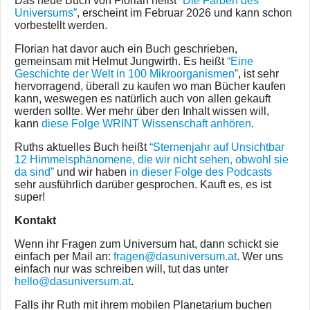
Das neue Buch von Florian heißt
“Die Farben des
Universums”
, erscheint im Februar 2026 und kann schon
vorbestellt werden.
Florian hat davor auch ein Buch geschrieben,
gemeinsam mit Helmut Jungwirth. Es heißt
“Eine
Geschichte der Welt in 100 Mikroorganismen”
, ist sehr
hervorragend, überall zu kaufen wo man Bücher kaufen
kann, weswegen es natürlich auch von allen gekauft
werden sollte. Wer mehr über den Inhalt wissen will,
kann
diese Folge WRINT Wissenschaft anhören
.
Ruths aktuelles Buch heißt
“Sternenjahr auf Unsichtbar
12 Himmelsphänomene, die wir nicht sehen, obwohl sie
da sind”
und wir haben
in dieser Folge des Podcasts
sehr ausführlich darüber gesprochen. Kauft es, es ist
super!
Kontakt
Wenn ihr Fragen zum Universum hat, dann schickt sie
einfach per Mail an:
fragen@dasuniversum.at
. Wer uns
einfach nur was schreiben will, tut das unter
hello@dasuniversum.at
.
Falls ihr Ruth mit ihrem mobilen Planetarium buchen