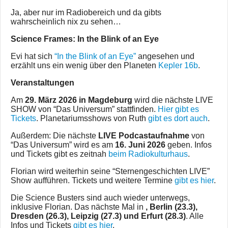
Ja, aber nur im Radiobereich und da gibts
wahrscheinlich nix zu sehen…
Science Frames: In the Blink of an Eye
Evi hat sich
“In the Blink of an Eye”
angesehen und
erzählt uns ein wenig über den Planeten
Kepler 16b
.
Veranstaltungen
Am
29. März 2026 in Magdeburg
wird die nächste LIVE
SHOW von “Das Universum” stattfinden.
Hier gibt es
Tickets
. Planetariumsshows von Ruth
gibt es dort auch
.
Außerdem: Die nächste
LIVE Podcastaufnahme
von
“Das Universum” wird es am
16. Juni 2026
geben. Infos
und Tickets gibt es zeitnah
beim Radiokulturhaus
.
Florian wird weiterhin seine “Sternengeschichten LIVE”
Show aufführen. Tickets und weitere Termine
gibt es hier
.
Die Science Busters sind auch wieder unterwegs,
inklusive Florian. Das nächste Mal in
, Berlin (23.3),
Dresden (26.3), Leipzig (27.3) und Erfurt (28.3)
. Alle
Infos und Tickets
gibt es hier
.