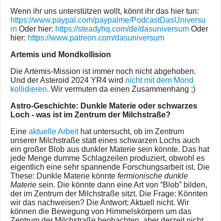
Wenn ihr uns unterstützen wollt, könnt ihr das hier tun:
https://www.paypal.com/paypalme/PodcastDasUniversu
m
Oder hier:
https://steadyhq.com/de/dasuniversum
Oder
hier:
https://www.patreon.com/dasuniversum
Artemis und Mondkollision
Die Artemis-Mission ist immer noch nicht abgehoben.
Und der Asteroid 2024 YR4 wird
nicht mit dem Mond
kollidieren
. Wir vermuten da einen Zusammenhang ;)
Astro-Geschichte: Dunkle Materie oder schwarzes
Loch - was ist im Zentrum der Milchstraße?
Eine
aktuelle Arbeit
hat untersucht, ob im Zentrum
unserer Milchstraße statt eines schwarzen Lochs auch
ein großer Blob aus dunkler Materie sein könnte. Das hat
jede Menge dumme Schlagzeilen produziert, obwohl es
eigentlich eine sehr spannende Forschungsarbeit ist. Die
These: Dunkle Materie könnte
fermionische dunkle
Materie
sein. Die könnte dann eine Art von “Blob” bilden,
der im Zentrum der Milchstraße sitzt. Die Frage: Könnten
wir das nachweisen? Die Antwort: Aktuell nicht. Wir
können die Bewegung von Himmelskörpern um das
Zentrum der Milchstraße beobachten, aber derzeit nicht