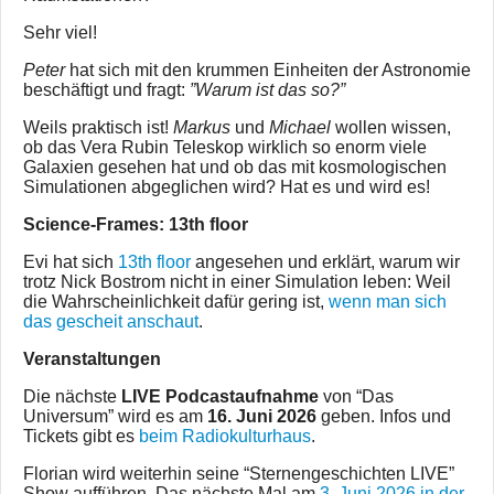
Sehr viel!
Peter
hat sich mit den krummen Einheiten der Astronomie
beschäftigt und fragt:
”Warum ist das so?”
Weils praktisch ist!
Markus
und
Michael
wollen wissen,
ob das Vera Rubin Teleskop wirklich so enorm viele
Galaxien gesehen hat und ob das mit kosmologischen
Simulationen abgeglichen wird? Hat es und wird es!
Science-Frames: 13th floor
Evi hat sich
13th floor
angesehen und erklärt, warum wir
trotz Nick Bostrom nicht in einer Simulation leben: Weil
die Wahrscheinlichkeit dafür gering ist,
wenn man sich
das gescheit anschaut
.
Veranstaltungen
Die nächste
LIVE Podcastaufnahme
von “Das
Universum” wird es am
16. Juni 2026
geben. Infos und
Tickets gibt es
beim Radiokulturhaus
.
Florian wird weiterhin seine “Sternengeschichten LIVE”
Show aufführen. Das nächste Mal am
3. Juni 2026 in der