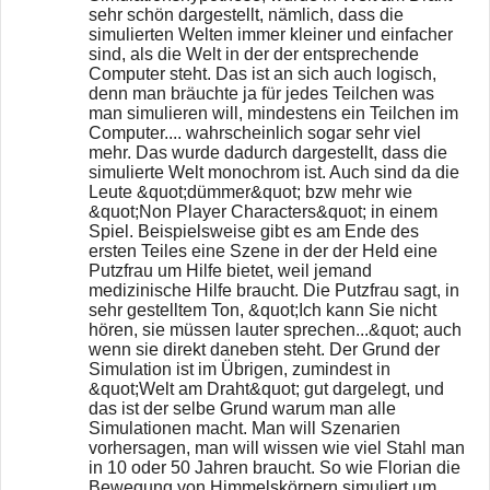
sehr schön dargestellt, nämlich, dass die
simulierten Welten immer kleiner und einfacher
sind, als die Welt in der der entsprechende
Computer steht. Das ist an sich auch logisch,
denn man bräuchte ja für jedes Teilchen was
man simulieren will, mindestens ein Teilchen im
Computer.... wahrscheinlich sogar sehr viel
mehr. Das wurde dadurch dargestellt, dass die
simulierte Welt monochrom ist. Auch sind da die
Leute &quot;dümmer&quot; bzw mehr wie
&quot;Non Player Characters&quot; in einem
Spiel. Beispielsweise gibt es am Ende des
ersten Teiles eine Szene in der der Held eine
Putzfrau um Hilfe bietet, weil jemand
medizinische Hilfe braucht. Die Putzfrau sagt, in
sehr gestelltem Ton, &quot;Ich kann Sie nicht
hören, sie müssen lauter sprechen...&quot; auch
wenn sie direkt daneben steht. Der Grund der
Simulation ist im Übrigen, zumindest in
&quot;Welt am Draht&quot; gut dargelegt, und
das ist der selbe Grund warum man alle
Simulationen macht. Man will Szenarien
vorhersagen, man will wissen wie viel Stahl man
in 10 oder 50 Jahren braucht. So wie Florian die
Bewegung von Himmelskörpern simuliert um