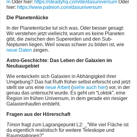
m
Oder hier:
https://steadyhq.com/de/dasuniversum
Oder
hier:
https://www.patreon.com/dasuniversum
Die Planetenlücke
In der Planetenlücke tut sich was. Oder besser gesagt:
Wir verstehen jetzt vielleicht, warum es keine Planeten
gibt, die zwischen den Supererden und den Sub-
Neptunen liegen. Weil sowas schwer zu bilden ist, wie
neue Daten
zeigen.
Astro-Geschichte: Das Leben der Galaxien im
Neubaugebiet
Wie entwickeln sich Galaxien in Abhängigkeit ihrer
Umgebung? Das hat Ruth früher selbst erforscht und jetzt
stellt sie uns eine
neue Arbeit
(
siehe auch hier
) vor, in der
genau das untersucht wurde. Es geht um “Loktok”, eine
Region im frühen Universum, in dem gerade ein riesiger
Galaxienhaufen entsteht.
Fragen aus der Hörerschaft
Timon
fragt zum Lagrangepunkt L2: _”Wie viel Fläche ist
da eigentlich realistisch für weitere Teleskope und
Raumstationen?”