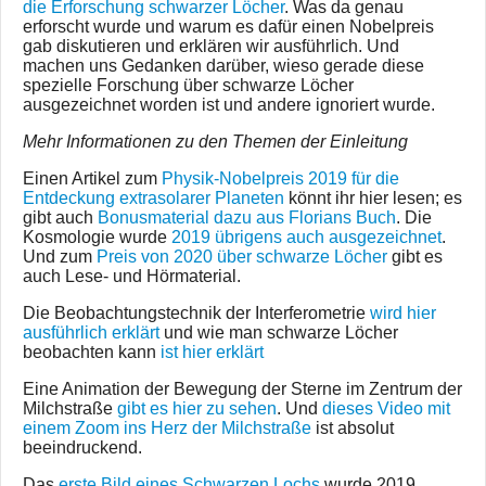
die Erforschung schwarzer Löcher
. Was da genau
erforscht wurde und warum es dafür einen Nobelpreis
gab diskutieren und erklären wir ausführlich. Und
machen uns Gedanken darüber, wieso gerade diese
spezielle Forschung über schwarze Löcher
ausgezeichnet worden ist und andere ignoriert wurde.
Mehr Informationen zu den Themen der Einleitung
Einen Artikel zum
Physik-Nobelpreis 2019 für die
Entdeckung extrasolarer Planeten
könnt ihr hier lesen; es
gibt auch
Bonusmaterial dazu aus Florians Buch
. Die
Kosmologie wurde
2019 übrigens auch ausgezeichnet
.
Und zum
Preis von 2020 über schwarze Löcher
gibt es
auch Lese- und Hörmaterial.
Die Beobachtungstechnik der Interferometrie
wird hier
ausführlich erklärt
und wie man schwarze Löcher
beobachten kann
ist hier erklärt
Eine Animation der Bewegung der Sterne im Zentrum der
Milchstraße
gibt es hier zu sehen
. Und
dieses Video mit
einem Zoom ins Herz der Milchstraße
ist absolut
beeindruckend.
Das
erste Bild eines Schwarzen Lochs
wurde 2019