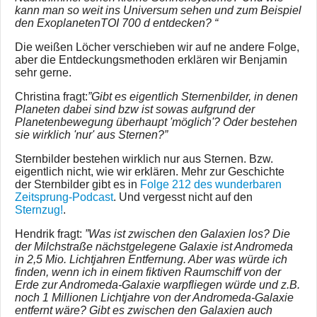
kann man so weit ins Universum sehen und zum Beispiel
den ExoplanetenTOI 700 d entdecken? “
Die weißen Löcher verschieben wir auf ne andere Folge,
aber die Entdeckungsmethoden erklären wir Benjamin
sehr gerne.
Christina fragt:
”Gibt es eigentlich Sternenbilder, in denen
Planeten dabei sind bzw ist sowas aufgrund der
Planetenbewegung überhaupt 'möglich'? Oder bestehen
sie wirklich 'nur' aus Sternen?”
Sternbilder bestehen wirklich nur aus Sternen. Bzw.
eigentlich nicht, wie wir erklären. Mehr zur Geschichte
der Sternbilder gibt es in
Folge 212 des wunderbaren
Zeitsprung-Podcast
. Und vergesst nicht auf den
Sternzug!
.
Hendrik fragt:
”Was ist zwischen den Galaxien los? Die
der Milchstraße nächstgelegene Galaxie ist Andromeda
in 2,5 Mio. Lichtjahren Entfernung. Aber was würde ich
finden, wenn ich in einem fiktiven Raumschiff von der
Erde zur Andromeda-Galaxie warpfliegen würde und z.B.
noch 1 Millionen Lichtjahre von der Andromeda-Galaxie
entfernt wäre? Gibt es zwischen den Galaxien auch