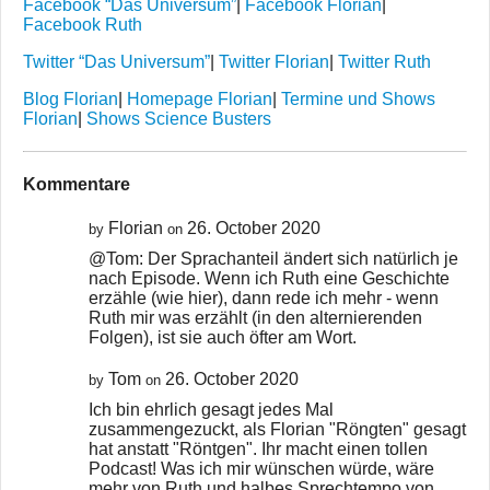
Facebook “Das Universum”
|
Facebook Florian
|
Facebook Ruth
Twitter “Das Universum”
|
Twitter Florian
|
Twitter Ruth
Blog Florian
|
Homepage Florian
|
Termine und Shows
Florian
|
Shows Science Busters
Kommentare
Florian
26. October 2020
by
on
@Tom: Der Sprachanteil ändert sich natürlich je
nach Episode. Wenn ich Ruth eine Geschichte
erzähle (wie hier), dann rede ich mehr - wenn
Ruth mir was erzählt (in den alternierenden
Folgen), ist sie auch öfter am Wort.
Tom
26. October 2020
by
on
Ich bin ehrlich gesagt jedes Mal
zusammengezuckt, als Florian "Röngten" gesagt
hat anstatt "Röntgen". Ihr macht einen tollen
Podcast! Was ich mir wünschen würde, wäre
mehr von Ruth und halbes Sprechtempo von