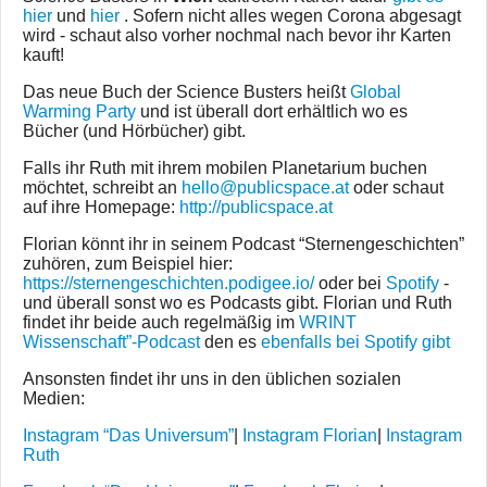
hier
und
hier
. Sofern nicht alles wegen Corona abgesagt
wird - schaut also vorher nochmal nach bevor ihr Karten
kauft!
Das neue Buch der Science Busters heißt
Global
Warming Party
und ist überall dort erhältlich wo es
Bücher (und Hörbücher) gibt.
Falls ihr Ruth mit ihrem mobilen Planetarium buchen
möchtet, schreibt an
hello@publicspace.at
oder schaut
auf ihre Homepage:
http://publicspace.at
Florian könnt ihr in seinem Podcast “Sternengeschichten”
zuhören, zum Beispiel hier:
https://sternengeschichten.podigee.io/
oder bei
Spotify
-
und überall sonst wo es Podcasts gibt. Florian und Ruth
findet ihr beide auch regelmäßig im
WRINT
Wissenschaft”-Podcast
den es
ebenfalls bei Spotify gibt
Ansonsten findet ihr uns in den üblichen sozialen
Medien:
Instagram “Das Universum”
|
Instagram Florian
|
Instagram
Ruth