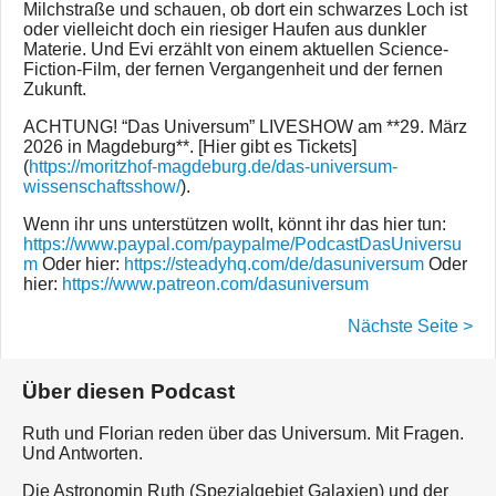
Milchstraße und schauen, ob dort ein schwarzes Loch ist
oder vielleicht doch ein riesiger Haufen aus dunkler
Materie. Und Evi erzählt von einem aktuellen Science-
Fiction-Film, der fernen Vergangenheit und der fernen
Zukunft.
ACHTUNG! “Das Universum” LIVESHOW am **29. März
2026 in Magdeburg**. [Hier gibt es Tickets]
(
https://moritzhof-magdeburg.de/das-universum-
wissenschaftsshow/
).
Wenn ihr uns unterstützen wollt, könnt ihr das hier tun:
https://www.paypal.com/paypalme/PodcastDasUniversu
m
Oder hier:
https://steadyhq.com/de/dasuniversum
Oder
hier:
https://www.patreon.com/dasuniversum
Nächste Seite >
Über diesen Podcast
Ruth und Florian reden über das Universum. Mit Fragen.
Und Antworten.
Die Astronomin Ruth (Spezialgebiet Galaxien) und der