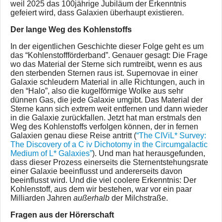
weil 2025 das 100jährige Jubiläum der Erkenntnis
gefeiert wird, dass Galaxien überhaupt existieren.
Der lange Weg des Kohlenstoffs
In der eigentlichen Geschichte dieser Folge geht es um
das “Kohlenstoffförderband”. Genauer gesagt: Die Frage
wo das Material der Sterne sich rumtreibt, wenn es aus
den sterbenden Sternen raus ist. Supernovae in einer
Galaxie schleudern Material in alle Richtungen, auch in
den “Halo”, also die kugelförmige Wolke aus sehr
dünnen Gas, die jede Galaxie umgibt. Das Material der
Sterne kann sich extrem weit entfernen und dann wieder
in die Galaxie zurückfallen. Jetzt hat man erstmals den
Weg des Kohlenstoffs verfolgen können, der in fernen
Galaxien genau diese Reise antritt (
“The CIViL* Survey:
The Discovery of a C iv Dichotomy in the Circumgalactic
Medium of L* Galaxies”
). Und man hat herausgefunden,
dass dieser Prozess einerseits die Sternentstehungsrate
einer Galaxie beeinflusst und andererseits davon
beeinflusst wird. Und die viel coolere Erkenntnis: Der
Kohlenstoff, aus dem wir bestehen, war vor ein paar
Milliarden Jahren
außerhalb
der Milchstraße.
Fragen aus der Hörerschaft