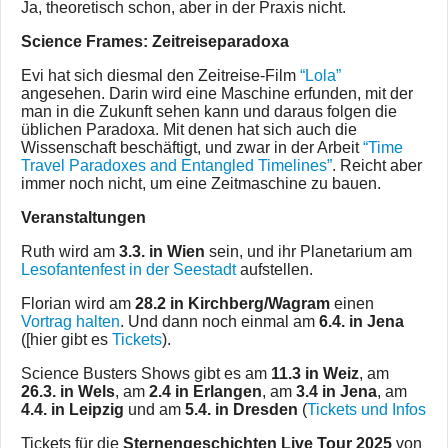
Ja, theoretisch schon, aber in der Praxis nicht.
Science Frames: Zeitreiseparadoxa
Evi hat sich diesmal den Zeitreise-Film
“Lola”
angesehen. Darin wird eine Maschine erfunden, mit der
man in die Zukunft sehen kann und daraus folgen die
üblichen Paradoxa. Mit denen hat sich auch die
Wissenschaft beschäftigt, und zwar in der Arbeit
“Time
Travel Paradoxes and Entangled Timelines”
. Reicht aber
immer noch nicht, um eine Zeitmaschine zu bauen.
Veranstaltungen
Ruth wird am
3.3. in Wien
sein, und ihr Planetarium am
Lesofantenfest in der Seestadt
aufstellen.
Florian wird am
28.2 in Kirchberg/Wagram
einen
Vortrag halten
. Und dann noch einmal am
6.4. in Jena
([hier gibt es
Tickets
).
Science Busters Shows gibt es am
11.3 in Weiz
, am
26.3. in Wels
, am
2.4 in Erlangen
, am
3.4 in Jena
, am
4.4. in Leipzig
und am
5.4. in Dresden
(
Tickets und Infos
Tickets für die
Sternengeschichten Live Tour 2025
von