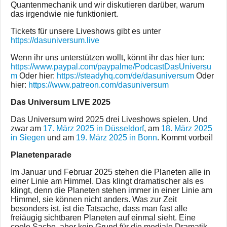
Quantenmechanik und wir diskutieren darüber, warum
das irgendwie nie funktioniert.
Tickets für unsere Liveshows gibt es unter
https://dasuniversum.live
Wenn ihr uns unterstützen wollt, könnt ihr das hier tun:
https://www.paypal.com/paypalme/PodcastDasUniversu
m
Oder hier:
https://steadyhq.com/de/dasuniversum
Oder
hier:
https://www.patreon.com/dasuniversum
Das Universum LIVE 2025
Das Universum wird 2025 drei Liveshows spielen. Und
zwar am
17. März 2025 in Düsseldorf
, am
18. März 2025
in Siegen
und am
19. März 2025 in Bonn
. Kommt vorbei!
Planetenparade
Im Januar und Februar 2025 stehen die Planeten alle in
einer Linie am Himmel. Das klingt dramatischer als es
klingt, denn die Planeten stehen immer in einer Linie am
Himmel, sie können nicht anders. Was zur Zeit
besonders ist, ist die Tatsache, dass man fast alle
freiäugig sichtbaren Planeten auf einmal sieht. Eine
coole Sache, aber kein Grund für die mediale Dramatik.