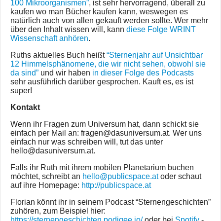
100 Mikroorganismen”
, ist sehr hervorragend, überall zu
kaufen wo man Bücher kaufen kann, weswegen es
natürlich auch von allen gekauft werden sollte. Wer mehr
über den Inhalt wissen will, kann
diese Folge WRINT
Wissenschaft anhören
.
Ruths aktuelles Buch heißt
“Sternenjahr auf Unsichtbar
12 Himmelsphänomene, die wir nicht sehen, obwohl sie
da sind”
und wir haben
in dieser Folge des Podcasts
sehr ausführlich darüber gesprochen. Kauft es, es ist
super!
Kontakt
Wenn ihr Fragen zum Universum hat, dann schickt sie
einfach per Mail an: fragen@dasuniversum.at. Wer uns
einfach nur was schreiben will, tut das unter
hello@dasuniversum.at.
Falls ihr Ruth mit ihrem mobilen Planetarium buchen
möchtet, schreibt an
hello@publicspace.at
oder schaut
auf ihre Homepage:
http://publicspace.at
Florian könnt ihr in seinem Podcast “Sternengeschichten”
zuhören, zum Beispiel hier:
https://sternengeschichten.podigee.io/
oder bei
Spotify
-