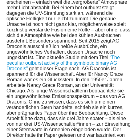
erscheinen – einfach weil die „vergrößerte“ Atmosphäre
mehr Licht abstrahlt. Bei einem hot outburst steigt
dagegen die UV-Strahlung stark an, während die
optische Helligkeit nur leicht zunimmt. Die genaue
Ursache ist noch nicht ganz klar, möglicherweise spielt
kurzfristig verstärkte Fusion eine Rolle – aber ohne, dass
sich die Atmosphäre wie bei den kühlen Ausbrüchen
ausdehnt. Besonders spannend: Seit 2015 zeigt AG
Draconis ausschließlich heiße Ausbrüche, ein
ungewöhnliches Verhalten, dessen Ursache noch
ungeklärt ist. Eine aktuelle Studie mit dem Titel
“The
peculiar outburst activity of the symbiotic binary AG
Draconis”
geht dieser Frage nach. AG Draconis ist
spannend für die Wissenschaft. Aber für Nancy Grace
Roman war es ein Glücksstern. In den 1950er Jahren
arbeitete Nancy Grace Roman, an der Universität
Chicago. Als junge Wissenschaftlerin beobachtete sie
ein ungewöhnliches Emissionsspektrum – das von AG
Draconis. Ohne zu wissen, dass es sich um einen
veränderlichen Stern handelte, schrieb sie ein kurzes,
aber prägnantes Paper über ihre Beobachtung. Diese
Arbeit führte dazu, dass sie drei Jahre später – als eine
von nur drei US-Wissenschaftler*innen – zur Einweihung
einer Sternwarte in Armenien eingeladen wurde. Der
Direktor hatte ihr Paper gelesen und war fasziniert von