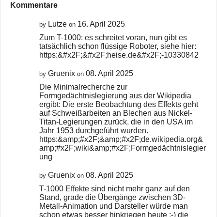
Kommentare
Lutze
16. April 2025
by
on
Zum T-1000: es schreitet voran, nun gibt es
tatsächlich schon flüssige Roboter, siehe hier:
https:&#x2F;&#x2F;heise.de&#x2F;-10330842
Gruenix
08. April 2025
by
on
Die Minimalrecherche zur
Formgedächtnislegierung aus der Wikipedia
ergibt: Die erste Beobachtung des Effekts geht
auf Schweißarbeiten an Blechen aus Nickel-
Titan-Legierungen zurück, die in den USA im
Jahr 1953 durchgeführt wurden.
https:&amp;#x2F;&amp;#x2F;de.wikipedia.org&
amp;#x2F;wiki&amp;#x2F;Formgedächtnislegier
ung
Gruenix
08. April 2025
by
on
T-1000 Effekte sind nicht mehr ganz auf den
Stand, grade die Übergänge zwischen 3D-
Metall-Animation und Darsteller würde man
schon etwas besser hinkriegen heute :-) die