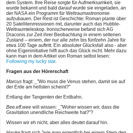
dem System. Ihre Reise sorgte für Aufmerksamkeit, sie
wurde bekannt und bald darauf wurde sie eingeladen, an
der NASA ein Programm für Weltraumastronomie
aufzubauen. Der Rest ist Geschichte: Roman plante über
20 Satellitenmissionen mit, darunter auch das Hubble-
Weltraumteleskop. Ironischerweise befand sich AG
Draconis zur Zeit ihrer Beobachtung in einem seltenen
Zustand – einem, der nur alle zehn bis fünfzehn Jahre für
etwa 100 Tage auftritt. Ein absoluter Glücksfall also - aber
ohne Eigeninitiative hilft auch das Glück nicht. Mehr dazu
kann man in dem Artikel von Roman selbst lesen:
Following my lucky star
.
Fragen aus der Hörerschaft
Marcus
fragt: _”Wo muss die Venus stehen, damit sie auf
der Erde am hellsten scheint?”
Entlang der Tangenten der Erdbahn.
Bee.eff.wee
will wissen: _”Woher wissen wir, dass die
Gravitation unendliche Reichweite hat?”?
Wissen wir eh nicht, aber alles deutet darauf hin.
Hauke
fragt sich
”wie man eigentlich bei einem Stern den