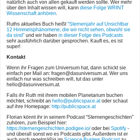
natürlich auch von allen gekauft werden sollte. Wer mehr
über den Inhalt wissen will, kann
diese Folge WRINT
Wissenschaft anhören
.
Ruths aktuelles Buch heißt
“Sternenjahr auf Unsichtbar
12 Himmelsphänomene, die wir nicht sehen, obwohl sie
da sind”
und wir haben
in dieser Folge des Podcasts
sehr ausführlich darüber gesprochen. Kauft es, es ist
super!
Kontakt
Wenn ihr Fragen zum Universum hat, dann schickt sie
einfach per Mail an: fragen@dasuniversum.at. Wer uns
einfach nur was schreiben will, tut das unter
hello@dasuniversum.at.
Falls ihr Ruth mit ihrem mobilen Planetarium buchen
möchtet, schreibt an
hello@publicspace.at
oder schaut
auf ihre Homepage:
http://publicspace.at
Florian könnt ihr in seinem Podcast “Sternengeschichten”
zuhören, zum Beispiel hier:
https://sternengeschichten.podigee.io/
oder bei
Spotify
-
und überall sonst wo es Podcasts gibt. Außerdem ist er
auch noch regelmäßig im
Science Busters Podcast
zu