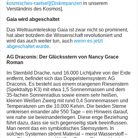
kosmisches-raetsel](Diskrepanzen
in unserem
Verständnis des Kosmos].
Gaia wird abgeschaltet
Das Weltraumteleskop Gaia ist zwar nicht so prominent,
hat aber trotzdem die Wissenschaft revolutioniert und
wird das auch weiter tun, auch
wenn es jetzt
abgeschaltet wurde
.
AG Draconis: Der Glücksstern von Nancy Grace
Roman
Im Sternbild Drache, rund 16.000 Lichtjahre von der Erde
entfernt, befindet sich das Doppelsternsystem: AG
Draconis. Es besteht aus einem orangenen Riesenstern
(Spektraltyp K3) mit etwa 1,5 Sonnenmassen und dem
35-fachen Sonnenradius sowie einem sehr heißen,
kleinen Weißen Zwerg mit rund 0,4 Sonnenmassen und
Temperaturen um die 10.000 Kelvin. Die beiden Sterne
umkreisen einander alle 550 Tage – ein Hinweis darauf,
wie nahe sie beieinanderliegen. Diese enge Beziehung
führt dazu, dass sie sich gegenseitig stark beeinflussen.
Man nennt das ein symbiotisches Sternsystem. In
solchen Systemen strömt Material – meist Wasserstoff –