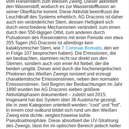
vom Riesenstern zum Weißen Zwerg. Dieser akkretiert
den Wasserstoff, wodurch es zur Wasserstofffusion an
seiner Oberfläche kommt. Diese Aktivität beeinflusst die
Leuchtkraft des Systems erheblich. AG Draconis ist daher
auch ein veränderlicher Stern, dessen Helligkeit sich
durch verschiedene Mechanismen verändert: zum einen
durch den 550-tägigen Orbit, zum anderen durch
Pulsationen des Riesensterns mit einer Periode von etwa
355 Tagen (AG Draconis ist allerdings kein
kataklysmischer Stern, wie
T Coronae Borealis
, den wir
in Folge 107 besprochen haben). Die Emissionen, die
wir beobachten, stammen nicht nur direkt von den
Sternen, sondern auch von einer Art Nebel, der die
beiden umgibt. Dieser wird durch die hochenergetischen
Photonen des Weißen Zwergs ionisiert und erzeugt
charakteristische Emissionslinien, neben den normalen
Emissionslinien. Seit Beginn der Beobachtungen im Jahr
1890 wurden bei AG Draconis sieben größere
Aktivitätsphasen dokumentiert – zuletzt seit 2015.
Insgesamt hat das System über 36 Ausbrüche gezeigt,
die in zwei Kategorien unterteilt werden: “cool” und “hot”.
In einem cool outburst bildet sich rund um den Weißen
Zwerg eine dichte, vergleichsweise kühle
Pseudoatmosphäre. Diese absorbiert die UV-Strahlung
des Zwergs, lässt ihn im optischen Bereich jedoch heller