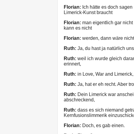
Florian:
Ich hätte es doch sagen
Limerick-Kunst braucht
Florian:
man eigentlich gar nich
kann es nicht
Florian:
werden, dann wäre nich
Ruth:
Ja, du hast ja natürlich un
Ruth:
weil ich wurde gleich dara
erinnert,
Ruth:
in Love, War and Limerick, e
Ruth:
Ja, hat er eh recht. Aber 
Ruth:
Dein Limerick war ansche
abschreckend,
Ruth:
dass es sich niemand getra
Kernfusionslimmerik einzuschick
Florian:
Doch, es gab einen.