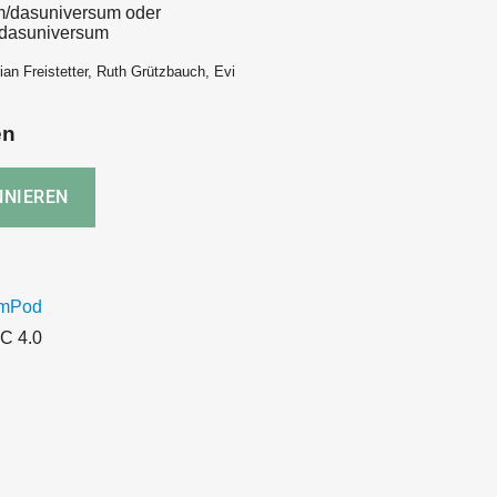
m/dasuniversum oder
/dasuniversum
ian Freistetter, Ruth Grützbauch, Evi
en
umPod
C 4.0