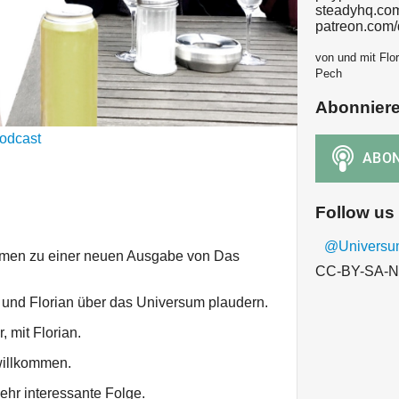
steadyhq.co
patreon.com
von und mit Flor
Pech
Abonnier
odcast
Follow us
@Univers
mmen zu einer neuen Ausgabe von Das
CC-BY-SA-N
und Florian über das Universum plaudern.
 mit Florian.
willkommen.
sehr interessante Folge.