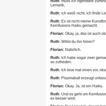
Ruth:
muss ich irgendwie zumind
Lemarik,
Ruth:
ich weiß nicht, ich finde Le
Ruth:
Es ist nicht meine Kunstfo
Kernfusions Haiku gemacht.
Florian:
Okay, ja, das ist auch ok
Ruth:
Willst du ihn hören?
Florian:
Natürlich.
Ruth:
Ich habe sogar zwei gemach
so zufrieden.
Ruth:
Ich lese mal einen vor, ok
Ruth:
Plasmaball erzeugt unfass
Florian:
Okay. Ja, ist ein Haiku.
Ruth:
Und es geht um Kernfusion. 
es besser wird.