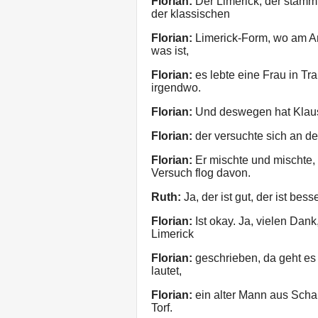
Florian:
Der Limerick, der stammt
der klassischen
Florian:
Limerick-Form, wo am A
was ist,
Florian:
es lebte eine Frau in Tr
irgendwo.
Florian:
Und deswegen hat Klaus g
Florian:
der versuchte sich an de
Florian:
Er mischte und mischte, 
Versuch flog davon.
Ruth:
Ja, der ist gut, der ist bess
Florian:
Ist okay. Ja, vielen Dan
Limerick
Florian:
geschrieben, da geht es 
lautet,
Florian:
ein alter Mann aus Schaß
Torf.