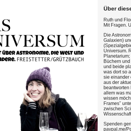
Über dies
Ruth und Flo
Mit Fragen. 
Die Astronom
Galaxien) un
(Spezialgebi
Universum. R
Planetarium; 
Büchern und
und beide pl
was dort so a
sie einander
aus der aktu
beantworten 
allem was m
wissen möcht
Frames" unte
zwischen Sci
Wissenschaft
Spenden ger
paypal.me/P