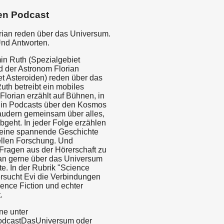
en Podcast
rian reden über das Universum.
Und Antworten.
in Ruth (Spezialgebiet
d der Astronom Florian
et Asteroiden) reden über das
uth betreibt ein mobiles
Florian erzählt auf Bühnen, in
 in Podcasts über den Kosmos
audern gemeinsam über alles,
bgeht. In jeder Folge erzählen
 eine spannende Geschichte
ellen Forschung. Und
Fragen aus der Hörerschaft zu
an gerne über das Universum
e. In der Rubrik "Science
rsucht Evi die Verbindungen
ence Fiction und echter
.
ne unter
odcastDasUniversum oder