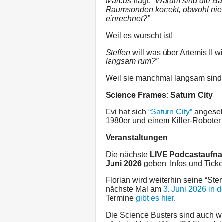
Marcus
fragt:
”Warum sind die Ba
Raumsonden korrekt, obwohl niem
einrechnet?”
Weil es wurscht ist!
Steffen
will was über Artemis II 
langsam rum?”
Weil sie manchmal langsam sind
Science Frames: Saturn City
Evi hat sich
“Saturn City”
angesehe
1980er und einem Killer-Roboter
Veranstaltungen
Die nächste
LIVE Podcastaufn
Juni 2026
geben. Infos und Ticke
Florian wird weiterhin seine “S
nächste Mal am
3. Juni 2026 in 
Termine
gibt es hier
.
Die Science Busters sind auch wi