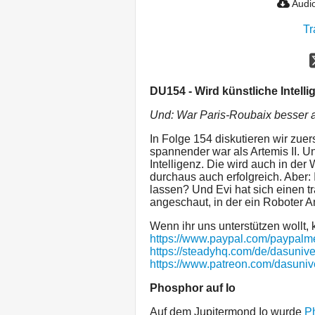
Audio
Tr
DU154 - Wird künstliche Intell
Und: War Paris-Roubaix besser al
In Folge 154 diskutieren wir zuer
spannender war als Artemis II. U
Intelligenz. Die wird auch in der
durchaus auch erfolgreich. Aber: I
lassen? Und Evi hat sich einen 
angeschaut, in der ein Roboter A
Wenn ihr uns unterstützen wollt, k
https://www.paypal.com/paypal
https://steadyhq.com/de/dasuniv
https://www.patreon.com/dasuni
Phosphor auf Io
Auf dem Jupitermond Io wurde
P