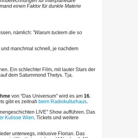
hnberechnungen für interplanetare
and einen Faktor für dunkle Materie
wissen, nämlich:
”Warum tuckern die so
 und manchmal schnell, je nachdem
n. Ein schlechter Film, mit lauter Stars der
 auf dem Saturnmond Thetys. Tja.
ahme
von “Das Universum” wird es am
16.
ts gibt es zeitnah
beim Radiokulturhaus
.
ternengeschichten LIVE” Show aufführen. Das
der Kulisse Wien
. Tickets und weitere
eder unterwegs, inklusive Florian. Das