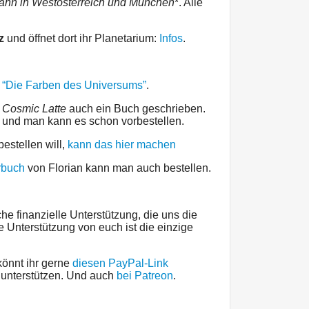
dann in Westösterreich und München
*. Alle
z
und öffnet dort ihr Planetarium:
Infos
.
t
“Die Farben des Universums”
.
n
Cosmic Latte
auch ein Buch geschrieben.
und man kann es schon vorbestellen.
estellen will,
kann das hier machen
rbuch
von Florian kann man auch bestellen.
he finanzielle Unterstützung, die uns die
e Unterstützung von euch ist die einzige
könnt ihr gerne
diesen PayPal-Link
unterstützen. Und auch
bei Patreon
.