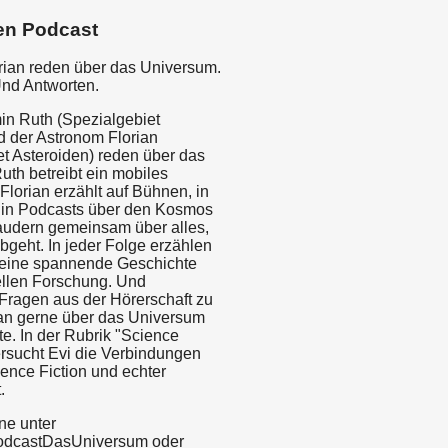
en Podcast
rian reden über das Universum.
Und Antworten.
in Ruth (Spezialgebiet
d der Astronom Florian
et Asteroiden) reden über das
uth betreibt ein mobiles
Florian erzählt auf Bühnen, in
 in Podcasts über den Kosmos
audern gemeinsam über alles,
bgeht. In jeder Folge erzählen
 eine spannende Geschichte
ellen Forschung. Und
Fragen aus der Hörerschaft zu
an gerne über das Universum
e. In der Rubrik "Science
rsucht Evi die Verbindungen
ence Fiction und echter
.
ne unter
odcastDasUniversum oder