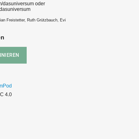
m/dasuniversum oder
/dasuniversum
ian Freistetter, Ruth Grützbauch, Evi
en
umPod
C 4.0