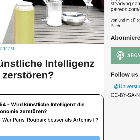
steadyhq.co
patreon.com
von und mit Flor
Pech
Abonnier
odcast
nstliche Intelligenz
 zerstören?
Follow us
@Univers
CC-BY-SA-N