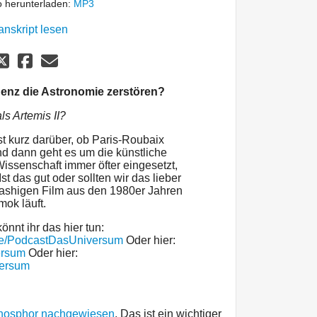
 herunterladen:
MP3
anskript lesen
igenz die Astronomie zerstören?
s Artemis II?
st kurz darüber, ob Paris-Roubaix
nd dann geht es um die künstliche
 Wissenschaft immer öfter eingesetzt,
st das gut oder sollten wir das lieber
trashigen Film aus den 1980er Jahren
mok läuft.
önnt ihr das hier tun:
me/PodcastDasUniversum
Oder hier:
ersum
Oder hier:
versum
hosphor nachgewiesen
. Das ist ein wichtiger